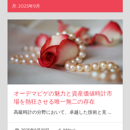
再
月:
2025年9月
発
見
す
る
お
手
伝
い
を
し
ま
す。
オーデマピゲの魅力と資産価値時計市
場を熱狂させる唯一無二の存在
高級時計の分野において、卓越した技術と見
…
2025年9月30日
Mitsui