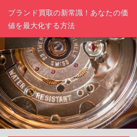
コ
ブランド買取の新常識！あなたの価
ン
テ
値を最大化する方法
ン
あ
ツ
な
へ
た
の
ス
宝
キ
物
ッ
を、
新
プ
し
い
未
来
へ。
価
値
を